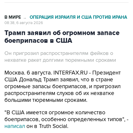
В МИРЕ
ОПЕРАЦИЯ ИЗРАИЛЯ И США ПРОТИВ ИРАНА
→
08:38, 6 августа 2026
Трамп заявил об огромном запасе
боеприпасов в США
Он пригрозил распространителям фейков о
нехватке ракет долгими тюремными сроками
Москва. 6 августа. INTERFAX.RU - Президент
США Дональд Трамп заявил, что в стране
огромные запасы боеприпасов, и пригрозил
распространителям слухов об их нехватке
большими тюремными сроками.
"В США имеется огромное количество
боеприпасов, особенно определенных типов", -
написал
он в Truth Social.
"В дополнении к этому, большие объемы