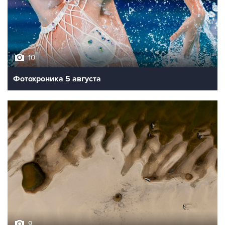
10
Фотохроника 5 августа
9
Обмеление Дуная