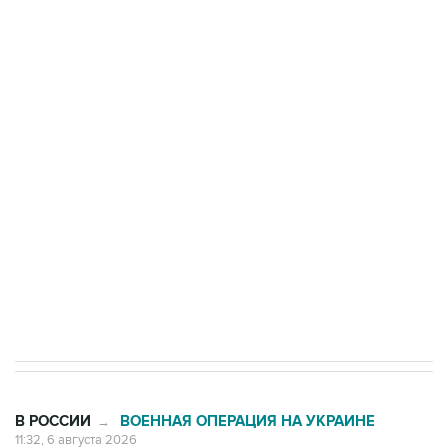
Путин сообщил о решении сосредоточить в
одних руках все службы тыла Минобороны
Как российские медицинские технологии
выходят на мировые рынки
Социальная реклама, АНО «Национальные приоритеты».
ИНН 7725383515 Erid: F7NfYUJCUneVdTRF8PRs
Трамп заявил, что переговоры с Ираном
начнутся в понедельник
В РОССИИ
ВОЕННАЯ ОПЕРАЦИЯ НА УКРАИНЕ
→
11:32, 6 августа 2026
Обломки БПЛА поразили НПЗ в