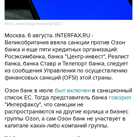
Фото: Александр Мелехов/ТАСС
Москва. 6 августа. INTERFAX.RU -
Великобритания ввела санкции против Озон
банка и еще пяти кредитных организаций:
Росэксимбанка, банка "Центр-инвест", Реалист
банка, банка Ставр и Телепорт банка, следует
из сообщения Управления по осуществлению
финансовых санкций (OFSI) этой страны.
Озон банк в июле
был включен
в санкционный
список ЕС. Тогда представитель банка
говорил
"Интерфаксу", что санкции не
распространяются на другие юрлица и бизнес
группы Ozon, а сам Озон банк не участвует в
капитале каких-либо компаний группы.
"У банка нет активов за рубежом, он не ведет
операции за пределами страны, своих