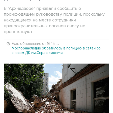
В "Архнадзоре" призвали сообщить о
происходящем руководству полиции, поскольку
находящиеся на месте сотрудники
правоохранительных органов сносу не
препятствуют
Есть обновление от 16:15
→
Мосгорнаследие обратилось в полицию в связи со
сносом ДК им.Серафимовича