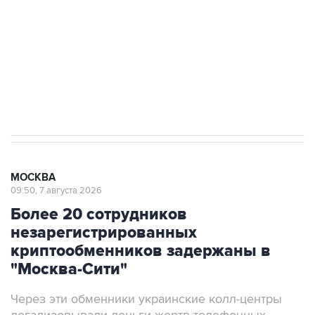
Беспилотные технологии и ИИ на службе у
электросетевых объектов и агрокомплексов
Социальная реклама, АНО «Национальные приоритеты».
ИНН 7725383515 Erid: F7NfYUJCUneVdwcydK6A
Аксенов сообщил о четвертом погибшем в
результате атаки ВСУ на Крым
МОСКВА
09:50, 7 августа 2026
Более 20 сотрудников
незарегистрированных
криптообменников задержаны в
"Москва-Сити"
Через эти обменники украинские колл-центры