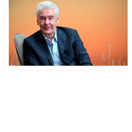
04 августа, 14:03
Сбиты четыре БПЛА, летевшие к Москве
04 августа, 12:26
В Москве завершили реставрацию Дома Мельникова
04 августа, 09:18
Воробьев сообщил о десяти пострадавших от БПЛА в
Чехове