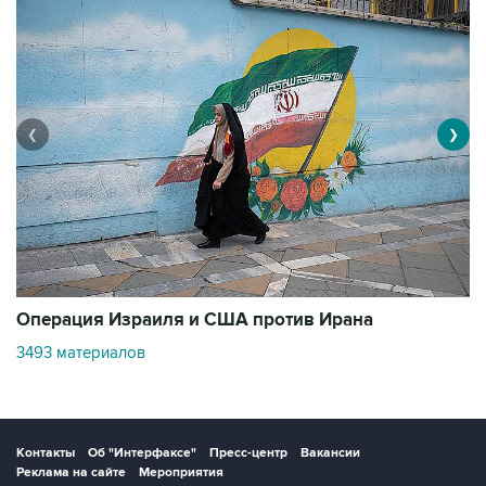
❮
❯
В
Операция Израиля и США против Ирана
1
3493 материалов
Контакты
Об "Интерфаксе"
Пресс-центр
Вакансии
Реклама на сайте
Мероприятия