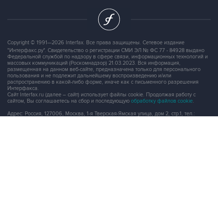
Copyright © 1991—2026 Interfax. Все права защищены. Сетевое издание
"Интерфакс.ру". Свидетельство о регистрации СМИ ЭЛ № ФС 77 - 84928 выдано
Федеральной службой по надзору в сфере связи, информационных технологий и
массовых коммуникаций (Роскомнадзор) 21.03.2023. Вся информация,
размещенная на данном веб-сайте, предназначена только для персонального
пользования и не подлежит дальнейшему воспроизведению и/или
распространению в какой-либо форме, иначе как с письменного разрешения
Интерфакса.
Сайт Interfax.ru (далее – сайт) использует файлы cookie. Продолжая работу с
сайтом, Вы соглашаетесь на сбор и последующую
обработку файлов cookie
.
Адрес: Россия, 127006, Москва, 1-я Тверская-Ямская улица, дом 2, стр.1, тел.:
+7 (499) 250-98-40
, факс:
+7 (499) 250-97-27
Продукты информационной группы
"Интерфакс"
Информация о компаниях, товарах и людях
СПАРК
X-Compliance
СКАУТ
Маркер
АСТРА
Новости и рынки