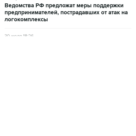
Ведомства РФ предложат меры поддержки
предпринимателей, пострадавших от атак на
логокомплексы
30 июля 18:26
Новак и Орешкин поручили подготовить
меры поддержки бизнеса, пострадавшего от
атак на "РВБ"