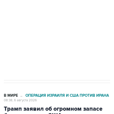
Путин сообщил о решении сосредоточить в
одних руках все службы тыла Минобороны
Как российские медицинские технологии
выходят на мировые рынки
Социальная реклама, АНО «Национальные приоритеты».
ИНН 7725383515 Erid: F7NfYUJCUneVdTRF8PRs
Трамп заявил, что переговоры с Ираном
начнутся в понедельник
В МИРЕ
ОПЕРАЦИЯ ИЗРАИЛЯ И США ПРОТИВ ИРАНА
→
08:38, 6 августа 2026
Трамп заявил об огромном запасе