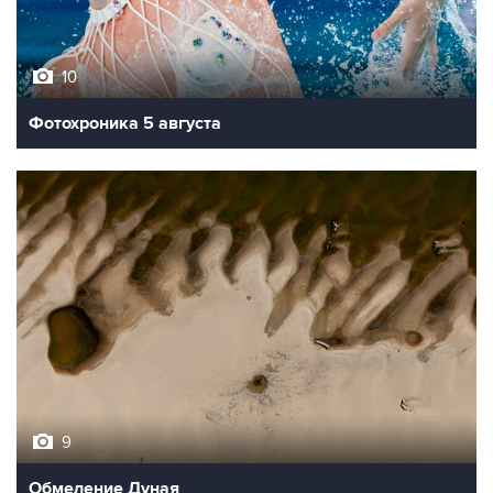
10
Фотохроника 5 августа
9
Обмеление Дуная