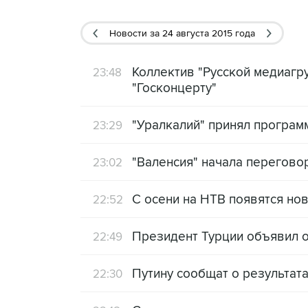
Новости
за 24 августа 2015 года
Коллектив "Русской медиагр
23:48
"Госконцерту"
"Уралкалий" принял програм
23:29
"Валенсия" начала перегов
23:02
С осени на НТВ появятся н
22:52
Президент Турции объявил 
22:49
Путину сообщат о результат
22:30