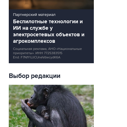
Партнерский материал
Беспилотные технологии и
ИИ на службе у
электросетевых объектов и
агрокомплексов
Социальная реклама, АНО «Национальные
приоритеты».
ИНН 7725383515
Erid: F7NfYUJCUneVdwcydK6A
Выбор редакции