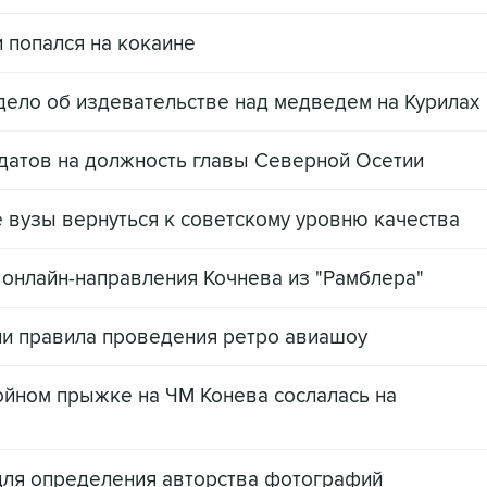
 попался на кокаине
дело об издевательстве над медведем на Курилах
датов на должность главы Северной Осетии
 вузы вернуться к советскому уровню качества
й онлайн-направления Кочнева из "Рамблера"
ли правила проведения ретро авиашоу
ойном прыжке на ЧМ Конева сослалась на
для определения авторства фотографий