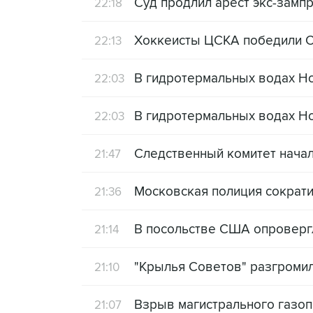
Суд продлил арест экс-замп
22:18
Хоккеисты ЦСКА победили С
22:13
В гидротермальных водах Н
22:03
В гидротермальных водах Н
22:03
Следственный комитет начал
21:47
Московская полиция сократи
21:36
В посольстве США опровергл
21:14
"Крылья Советов" разгромил
21:10
Взрыв магистрального газо
21:07