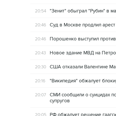
"Зенит" обыграл "Рубин" в м
20:54
Суд в Москве продлил арест
20:46
Порошенко выступил против
20:46
Новое здание МВД на Петров
20:43
США отказали Валентине Ма
20:30
"Википедия" обжалует блоки
20:16
СМИ сообщили о суицидах по
20:07
супругов
РФ обжалует решение гаагско
20:05