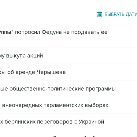
ВЫБРАТЬ ДАТ
уппы" попросил Федуна не продавать ее
му выкупа акций
оры об аренде Черышева
овые общественно-политические программы
о внеочередных парламентских выборах
ах берлинских переговоров с Украиной