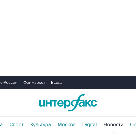
с-Россия
Финмаркет
Еще...
а
Спорт
Культура
Москва
Digital
Новости
С