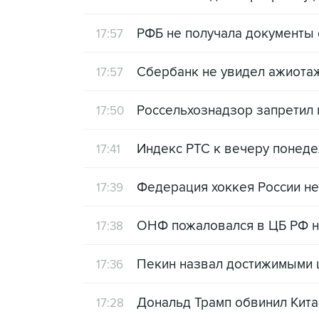
РФБ не получала документы
17:57
Сбербанк не увидел ажиотаж
17:57
Россельхознадзор запретил 
17:50
Индекс РТС к вечеру понеде
17:41
Федерация хоккея России не
17:39
ОНФ пожаловался в ЦБ РФ на
17:38
Пекин назвал достижимыми ц
17:36
Дональд Трамп обвинил Кит
17:28