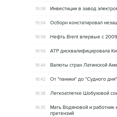
Инвестиции в завод электро
19:08
Осборн констатировал незащ
19:04
Нефть Brent впервые с 2009
18:58
АТР дисквалифицировала Ки
18:56
Валюты стран Латинской Аме
18:44
От "паники" до "Судного дня
18:42
Легкоатлетке Шобуховой со
18:38
Мать Водяновой и работник 
18:35
претензий