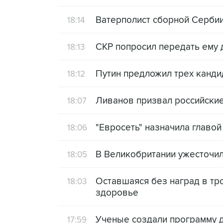
Ватерполист сборной Сербии
18:14
СКР попросил передать ему 
18:13
Путин предложил трех канди
18:12
Ливанов призвал российские
18:07
"Евросеть" назначила главо
18:06
В Великобритании ужесточи
18:05
Оставшаяся без наград в тр
18:03
здоровье
Ученые создали программу 
17:59