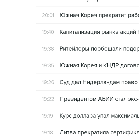
Южная Корея прекратит рабо
20:01
Капитализация рынка акций 
19:40
Ритейлеры пообещали подор
19:38
Южная Корея и КНДР договор
19:35
Суд дал Нидерландам право т
19:26
Президентом АБИИ стал экс
19:22
Курс доллара упал максимал
19:19
Литва прекратила сертифик
19:18