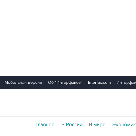
Мобильная версия
Об "Интерфаксе"
Interfax.com
Интерфак
Главное
В России
В мире
Экономик