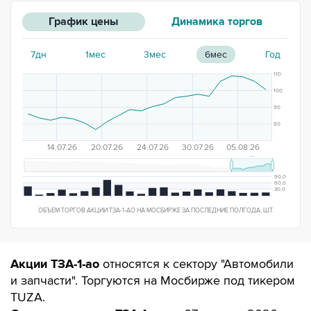
График цены
Динамика торгов
7дн
1мес
3мес
6мес
Год
110
100
90
80
14.07.26
20.07.26
24.07.26
30.07.26
05.08.26
90,0
60,0
30,0
ОБЪЕМ ТОРГОВ АКЦИИ ТЗА-1-АО НА МОСБИРЖЕ ЗА
ПОСЛЕДНИЕ ПОЛГОДА
, ШТ.
Акции ТЗА-1-ао
относятся к сектору "Автомобили
и запчасти". Торгуются на Мосбирже под тикером
TUZA.