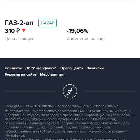
ГАЗ‑2‑ап
GAZAP
310
₽
-19,06%
Цена за акцию
Изменение за год
Контакты
Об "Интерфаксе"
Пресс-центр
Вакансии
Реклама на сайте
Мероприятия
Copyright © 1991—2026 Interfax. Все права защищены. Сетевое издание
"Интерфакс.ру". Свидетельство о регистрации СМИ ЭЛ № ФС 77 - 84928 выдано
Федеральной службой по надзору в сфере связи, информационных технологий и
массовых коммуникаций (Роскомнадзор) 21.03.2023. Вся информация,
размещенная на данном веб-сайте, предназначена только для персонального
пользования и не подлежит дальнейшему воспроизведению и/или
распространению в какой-либо форме, иначе как с письменного разрешения
Интерфакса.
Сайт Interfax.ru (далее – сайт) использует файлы cookie. Продолжая работу с