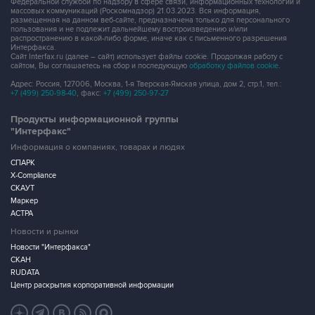
Федеральной службой по надзору в сфере связи, информационных технологий и
массовых коммуникаций (Роскомнадзор) 21.03.2023. Вся информация,
размещенная на данном веб-сайте, предназначена только для персонального
пользования и не подлежит дальнейшему воспроизведению и/или
распространению в какой-либо форме, иначе как с письменного разрешения
Интерфакса.
Сайт Interfax.ru (далее – сайт) использует файлы cookie. Продолжая работу с
сайтом, Вы соглашаетесь на сбор и последующую
обработку файлов cookie
.
Адрес: Россия, 127006, Москва, 1-я Тверская-Ямская улица, дом 2, стр.1, тел.:
+7 (499) 250-98-40
, факс:
+7 (499) 250-97-27
Продукты информационной группы
"Интерфакс"
Информация о компаниях, товарах и людях
СПАРК
X-Compliance
СКАУТ
Маркер
АСТРА
Новости и рынки
Новости "Интерфакса"
СКАН
RUDATA
Центр раскрытия корпоративной информации