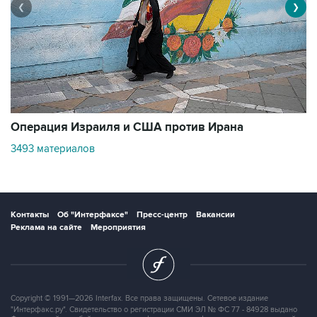
❮
❯
В
Операция Израиля и США против Ирана
1
3493 материалов
Контакты
Об "Интерфаксе"
Пресс-центр
Вакансии
Реклама на сайте
Мероприятия
Copyright © 1991—2026 Interfax. Все права защищены. Сетевое издание
"Интерфакс.ру". Свидетельство о регистрации СМИ ЭЛ № ФС 77 - 84928 выдано