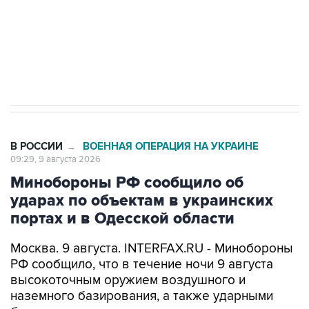
ИНН 7725383515 Erid: F7NfYUJCUneVdwcydK6A
Кабмин РФ разрешил до 1 июля 2027 года
импорт, выпуск и обращение бензина Евро 2,
Евро 3, Евро 4
В РОССИИ
ВОЕННАЯ ОПЕРАЦИЯ НА УКРАИНЕ
→
09:29, 9 августа 2026
Минобороны РФ сообщило об
ударах по объектам в украинских
портах и в Одесской области
Москва. 9 августа. INTERFAX.RU - Минобороны
РФ сообщило, что в течение ночи 9 августа
высокоточным оружием воздушного и
наземного базирования, а также ударными