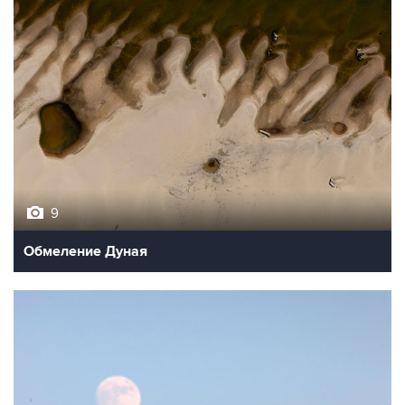
9
Обмеление Дуная