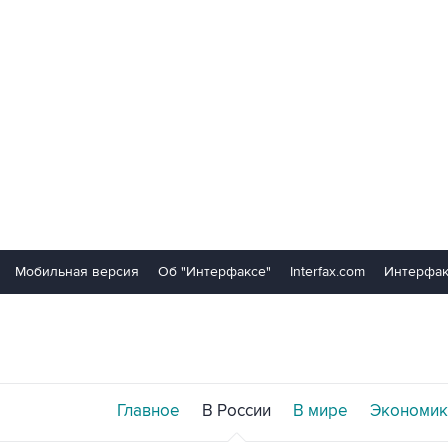
Мобильная версия
Об "Интерфаксе"
Interfax.com
Интерфак
Главное
В России
В мире
Экономик