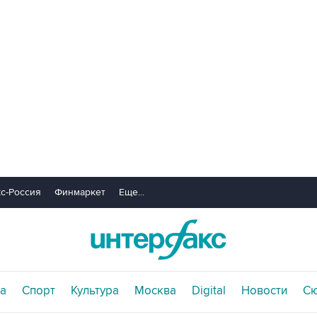
с-Россия
Финмаркет
Еще...
а
Спорт
Культура
Москва
Digital
Новости
С