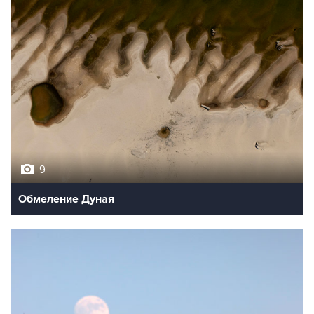
9
Обмеление Дуная