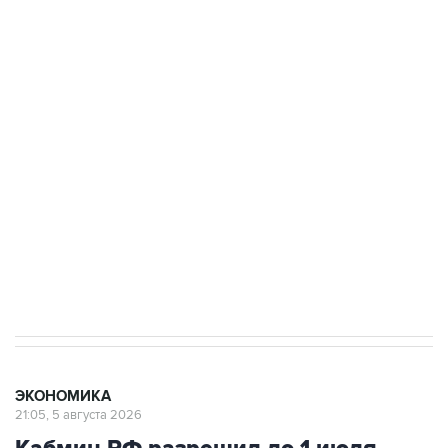
БПЛА на автомобиль в Удмуртии
Путин сообщил о решении сосредоточить в
одних руках все службы тыла Минобороны
Как российские медицинские технологии
выходят на мировые рынки
Социальная реклама, АНО «Национальные приоритеты».
ИНН 7725383515 Erid: F7NfYUJCUneVdTRF8PRs
Трамп заявил, что переговоры с Ираном
начнутся в понедельник
ЭКОНОМИКА
21:05, 5 августа 2026