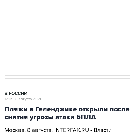
Беспилотные технологии и ИИ на службе у
электросетевых объектов и агрокомплексов
Социальная реклама, АНО «Национальные приоритеты».
ИНН 7725383515 Erid: F7NfYUJCUneVdwcydK6A
Кабмин РФ разрешил до 1 июля 2027 года
импорт, выпуск и обращение бензина Евро 2,
Евро 3, Евро 4
В РОССИИ
17:05, 8 августа 2026
Пляжи в Геленджике открыли после
снятия угрозы атаки БПЛА
Москва. 8 августа. INTERFAX.RU - Власти