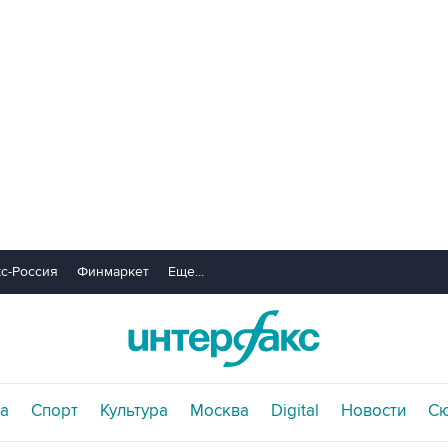
с-Россия
Финмаркет
Еще...
а
Спорт
Культура
Москва
Digital
Новости
С