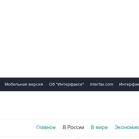
Мобильная версия
Об "Интерфаксе"
Interfax.com
Интерфак
Главное
В России
В мире
Экономик