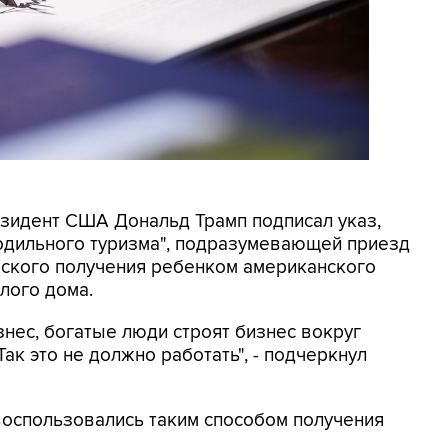
резидент США Дональд Трамп подписал указ,
родильного туризма", подразумевающей приезд
еского получения ребенком американского
лого дома.
знес, богатые люди строят бизнес вокруг
ак это не должно работать", - подчеркнул
 воспользовались таким способом получения