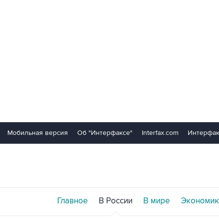
Мобильная версия
Об "Интерфаксе"
Interfax.com
Интерфак
Главное
В России
В мире
Экономик