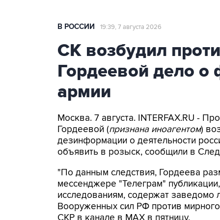
В РОССИИ
19:39, 7 августа 2026
СК возбудил прот
Гордеевой дело о 
армии
Москва. 7 августа. INTERFAX.RU - П
Гордеевой (
признана иноагентом
) во
дезинформации о деятельности росси
объявить в розыск, сообщили в След
"По данным следствия, Гордеева раз
мессенджере "Телеграм" публикации,
исследованиям, содержат заведомо
Вооруженных сил РФ против мирного 
СКР в канале в MAX в пятницу.