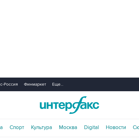
с-Россия
Финмаркет
Еще...
а
Спорт
Культура
Москва
Digital
Новости
С