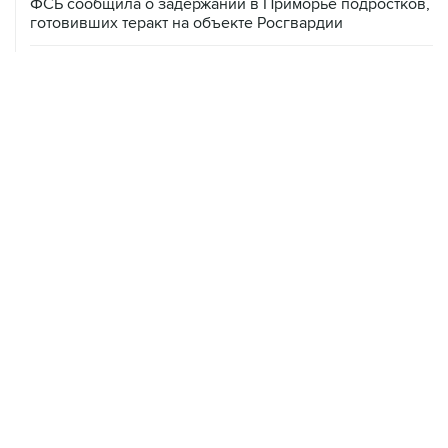
ФСБ сообщила о задержании в Приморье подростков,
готовивших теракт на объекте Росгвардии
06 августа, 09:04
Минобороны сообщило о нейтрализации за ночь 605
БПЛА
06 августа, 08:59
В Геленджике запретили выход в море из-за угрозы
атаки безэкипажных катеров
06 августа, 08:49
В Тверской области обломки БПЛА повредили фасад
логокомплекса Wildberries
06 августа, 08:17
Ярославский губернатор сообщил о нейтрализации 88
БПЛА над областью
06 августа, 07:04
СКР сообщил о 640 погибших мирных жителях при
вторжении ВСУ в Курскую область