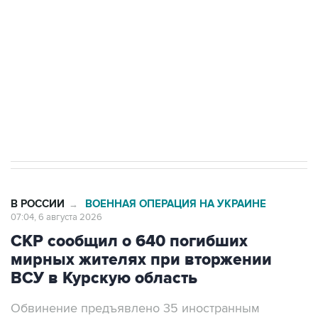
Как российские медицинские технологии
выходят на мировые рынки
Социальная реклама, АНО «Национальные приоритеты».
ИНН 7725383515 Erid: F7NfYUJCUneVdTRF8PRs
Трамп заявил, что переговоры с Ираном
начнутся в понедельник
В РОССИИ
ВОЕННАЯ ОПЕРАЦИЯ НА УКРАИНЕ
→
07:04, 6 августа 2026
СКР сообщил о 640 погибших
мирных жителях при вторжении
ВСУ в Курскую область
Обвинение предъявлено 35 иностранным