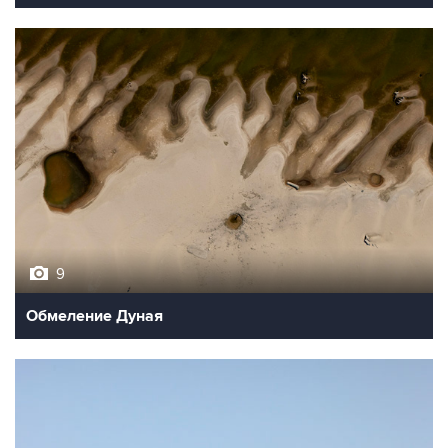
9
Обмеление Дуная