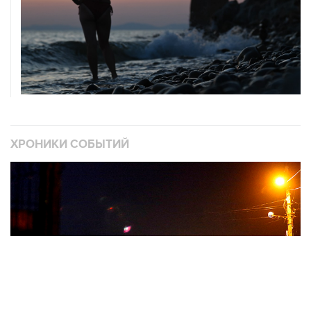
ХРОНИКИ СОБЫТИЙ
❮
❯