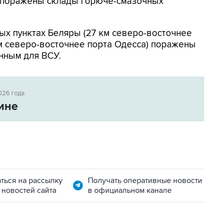
к поражены склады горюче-смазочных
ых пунктах Беляры (27 км северо-восточнее
м северо-восточнее порта Одесса) поражены
нным для ВСУ.
026 года
ине
ться на рассылку
Получать оперативные новости
 новостей сайта
в официальном канале