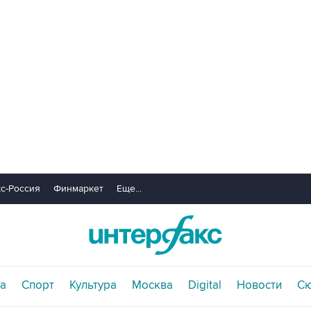
с-Россия
Финмаркет
Еще...
а
Спорт
Культура
Москва
Digital
Новости
С