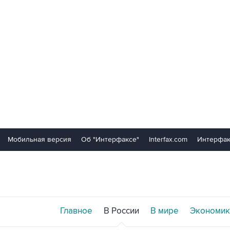
Мобильная версия
Об "Интерфаксе"
Interfax.com
Интерфак
Главное
В России
В мире
Экономик