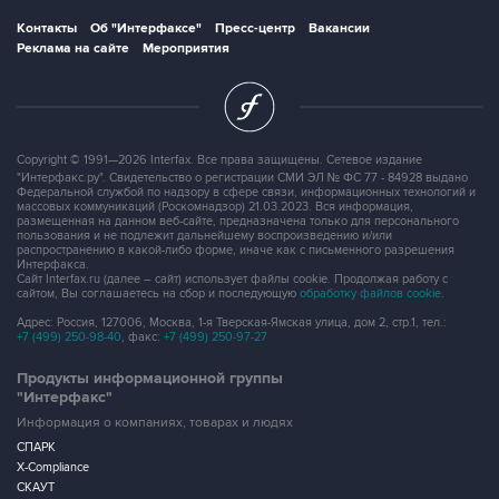
Контакты
Об "Интерфаксе"
Пресс-центр
Вакансии
Реклама на сайте
Мероприятия
Copyright © 1991—2026 Interfax. Все права защищены. Сетевое издание
"Интерфакс.ру". Свидетельство о регистрации СМИ ЭЛ № ФС 77 - 84928 выдано
Федеральной службой по надзору в сфере связи, информационных технологий и
массовых коммуникаций (Роскомнадзор) 21.03.2023. Вся информация,
размещенная на данном веб-сайте, предназначена только для персонального
пользования и не подлежит дальнейшему воспроизведению и/или
распространению в какой-либо форме, иначе как с письменного разрешения
Интерфакса.
Сайт Interfax.ru (далее – сайт) использует файлы cookie. Продолжая работу с
сайтом, Вы соглашаетесь на сбор и последующую
обработку файлов cookie
.
Адрес: Россия, 127006, Москва, 1-я Тверская-Ямская улица, дом 2, стр.1, тел.:
+7 (499) 250-98-40
, факс:
+7 (499) 250-97-27
Продукты информационной группы
"Интерфакс"
Информация о компаниях, товарах и людях
СПАРК
X-Compliance
СКАУТ