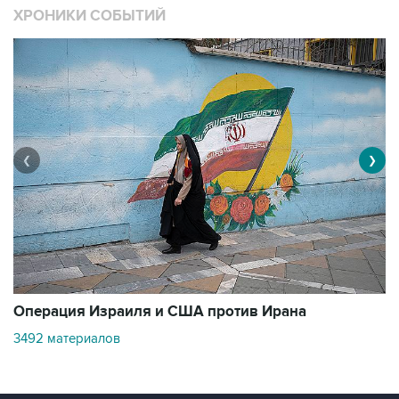
ХРОНИКИ СОБЫТИЙ
❮
❯
В
Операция Израиля и США против Ирана
1
3492 материалов