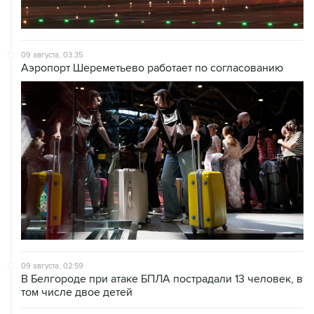
09 августа, 03:35
Аэропорт Шереметьево работает по согласованию
09 августа, 02:59
В Белгороде при атаке БПЛА пострадали 13 человек, в
том числе двое детей
09 августа, 00:05
Ряд улиц перекроют 9 августа в районе "Лужников" из-