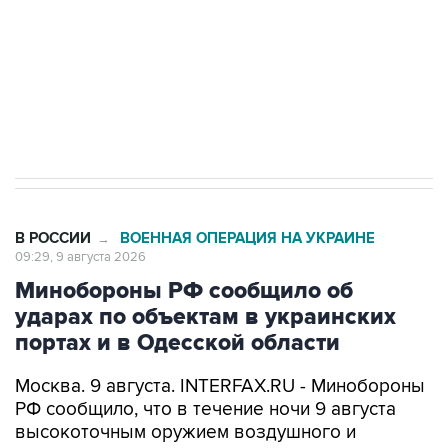
Кабмин РФ разрешил до 1 июля 2027 года
импорт, выпуск и обращение бензина Евро 2,
Евро 3, Евро 4
В РОССИИ
ВОЕННАЯ ОПЕРАЦИЯ НА УКРАИНЕ
→
09:29, 9 августа 2026
Минобороны РФ сообщило об
ударах по объектам в украинских
портах и в Одесской области
Москва. 9 августа. INTERFAX.RU - Минобороны
РФ сообщило, что в течение ночи 9 августа
высокоточным оружием воздушного и
наземного базирования, а также ударными
беспилотными летательными аппаратами