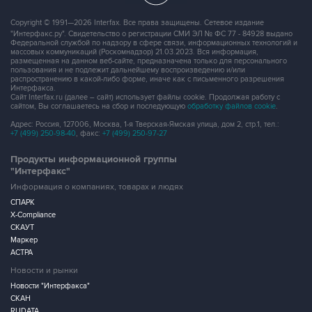
Copyright © 1991—2026 Interfax. Все права защищены. Сетевое издание
"Интерфакс.ру". Свидетельство о регистрации СМИ ЭЛ № ФС 77 - 84928 выдано
Федеральной службой по надзору в сфере связи, информационных технологий и
массовых коммуникаций (Роскомнадзор) 21.03.2023. Вся информация,
размещенная на данном веб-сайте, предназначена только для персонального
пользования и не подлежит дальнейшему воспроизведению и/или
распространению в какой-либо форме, иначе как с письменного разрешения
Интерфакса.
Сайт Interfax.ru (далее – сайт) использует файлы cookie. Продолжая работу с
сайтом, Вы соглашаетесь на сбор и последующую
обработку файлов cookie
.
Адрес: Россия, 127006, Москва, 1-я Тверская-Ямская улица, дом 2, стр.1, тел.:
+7 (499) 250-98-40
, факс:
+7 (499) 250-97-27
Продукты информационной группы
"Интерфакс"
Информация о компаниях, товарах и людях
СПАРК
X-Compliance
СКАУТ
Маркер
АСТРА
Новости и рынки
Новости "Интерфакса"
СКАН
RUDATA