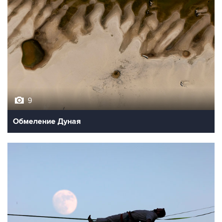
9
Обмеление Дуная