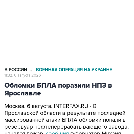
ИНН 7725383515 Erid: F7NfYUJCUneVdTRF8PRs
Трамп заявил, что переговоры с Ираном
начнутся в понедельник
В РОССИИ
ВОЕННАЯ ОПЕРАЦИЯ НА УКРАИНЕ
→
11:32, 6 августа 2026
Обломки БПЛА поразили НПЗ в
Ярославле
Москва. 6 августа. INTERFAX.RU - В
Ярославской области в результате последней
массированной атаки БПЛА обломки попали в
резервуар нефтеперерабатывающего завода,
начался пожар,
сообщил
губернатор Михаил
Евраев.