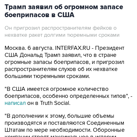
боеприпасов в США
Он пригрозил распространителям фейков о
нехватке ракет долгими тюремными сроками
Москва. 6 августа. INTERFAX.RU - Президент
США Дональд Трамп заявил, что в стране
огромные запасы боеприпасов, и пригрозил
распространителям слухов об их нехватке
большими тюремными сроками.
"В США имеется огромное количество
боеприпасов, особенно определенных типов", -
написал
он в Truth Social.
"В дополнении к этому, большие объемы
производятся и поставляются Соединенным
Штатам по мере необходимости. Оборонные
компании строят максимальное в истории
страны количество заводов и фабрик".