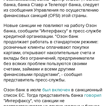
из сообщения Управления по осуществлению
финансовых санкций (OFSI) этой страны.
Новые санкции не повлияют на работу Озон
банка, сообщили "Интерфаксу" в пресс-службе
кредитной организации. "Озон банк
продолжает работать в стандартном режиме:
розничные клиенты оплачивают покупки
картами, открывают накопительные счета и
вклады без ограничений, предприниматели
без всяких проблем пользуются своими
счетами, займами и всеми другими
финансовыми продуктами", - сообщил
представитель пресс-службы.
Озон банк в июле
был включен
в санкционный
список ЕС. Тогда представитель банка
говорил
"Интерфаксу", что санкции не
распространяются на другие юрлица и бизнес
группы Ozon, а сам Озон банк не участвует в