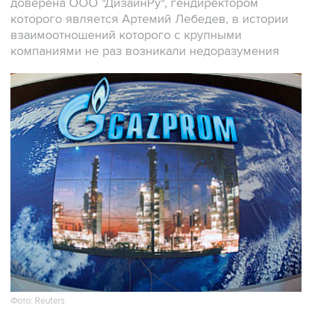
доверена ООО "ДизайнРу", гендиректором
которого является Артемий Лебедев, в истории
взаимоотношений которого с крупными
компаниями не раз возникали недоразумения
Фото: Reuters