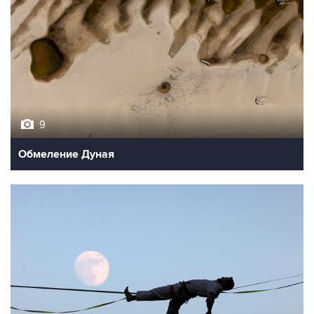
9
Обмеление Дуная