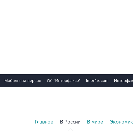
Мобильная версия
Об "Интерфаксе"
Interfax.com
Интерфак
Главное
В России
В мире
Экономик