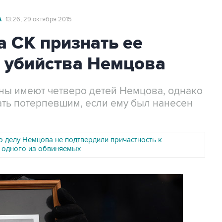
А
13:26, 29 октября 2015
 СК признать ее
а убийства Немцова
оны имеют четверо детей Немцова, однако
ать потерпевшим, если ему был нанесен
о делу Немцова не подтвердили причастность к
 одного из обвиняемых