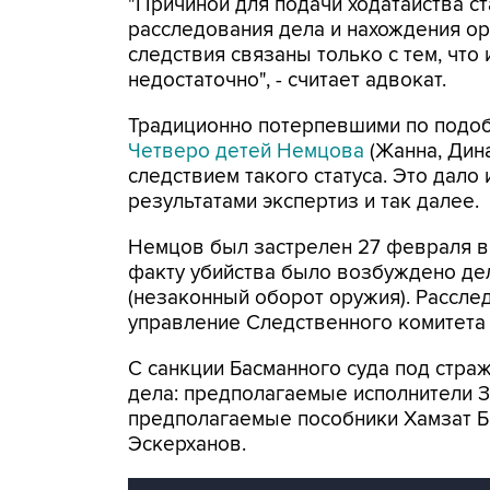
"Причиной для подачи ходатайства с
расследования дела и нахождения ор
следствия связаны только с тем, что
недостаточно", - считает адвокат.
Традиционно потерпевшими по подоб
Четверо детей Немцова
(Жанна, Дина
следствием такого статуса. Это дало 
результатами экспертиз и так далее.
Немцов был застрелен 27 февраля в
факту убийства было возбуждено дело
(незаконный оборот оружия). Рассле
управление Следственного комитета
С санкции Басманного суда под стра
дела: предполагаемые исполнители З
предполагаемые пособники Хамзат Б
Эскерханов.