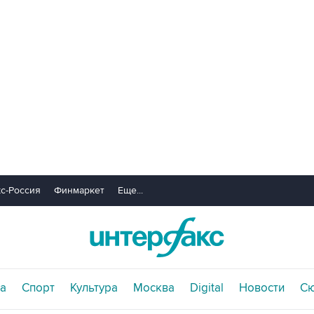
с-Россия
Финмаркет
Еще...
а
Спорт
Культура
Москва
Digital
Новости
С