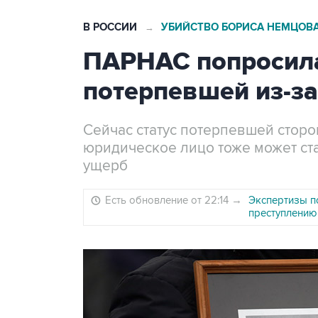
В РОССИИ
УБИЙСТВО БОРИСА НЕМЦОВ
→
ПАРНАС попросила
потерпевшей из-з
Сейчас статус потерпевшей стор
юридическое лицо тоже может ст
ущерб
Есть обновление от 22:14
→
Экспертизы п
преступлению