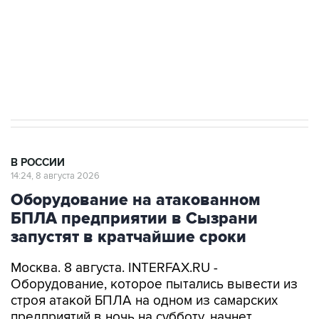
Социальная реклама, АНО «Национальные приоритеты».
ИНН 7725383515 Erid: F7NfYUJCUneVdwcydK6A
Кабмин РФ разрешил до 1 июля 2027 года
импорт, выпуск и обращение бензина Евро 2,
Евро 3, Евро 4
В РОССИИ
14:24, 8 августа 2026
Оборудование на атакованном
БПЛА предприятии в Сызрани
запустят в кратчайшие сроки
Москва. 8 августа. INTERFAX.RU -
Оборудование, которое пытались вывести из
строя атакой БПЛА на одном из самарских
предприятий в ночь на субботу, начнет