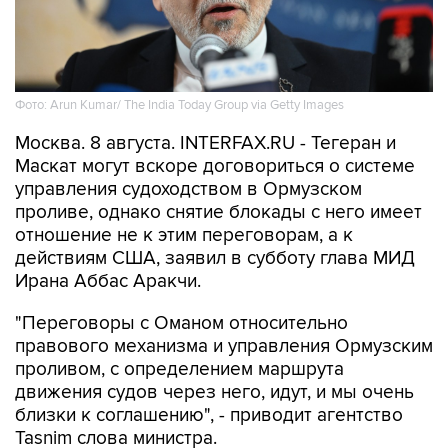
Фото: Arun Kumar/ The India Today Group via Getty Images
Москва. 8 августа. INTERFAX.RU - Тегеран и
Маскат могут вскоре договориться о системе
управления судоходством в Ормузском
проливе, однако снятие блокады с него имеет
отношение не к этим переговорам, а к
действиям США, заявил в субботу глава МИД
Ирана Аббас Аракчи.
"Переговоры с Оманом относительно
правового механизма и управления Ормузским
проливом, с определением маршрута
движения судов через него, идут, и мы очень
близки к соглашению", - приводит агентство
Tasnim слова министра.