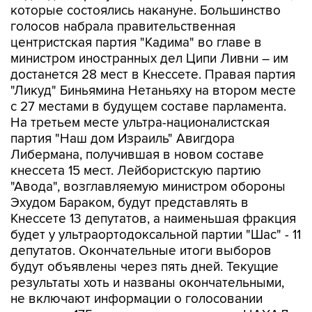
которые состоялись накануне. Большинство
голосов набрала правительственная
центристская партия "Кадима" во главе в
министром иностранных дел Ципи Ливни – им
достанется 28 мест в Кнессете. Правая партия
"Ликуд" Биньяминa Нетаньяху на втором месте
с 27 местами в будущем составе парламента.
На третьем месте ультра-националистская
партия "Наш дом Израиль" Авигдора
Либермана, получившая в новом составе
кнессета 15 мест. Лейбористскую партию
"Авода", возглавляемую министром обороны
Эхудом Бараком, будут представлять в
Кнессете 13 депутатов, а наименьшая фракция
будет у ультраортодоксальной партии "Шас" - 11
депутатов. Окончательные итоги выборов
будут объявлены через пять дней. Текущие
результаты хоть и названы окончательными,
не включают информации о голосовании