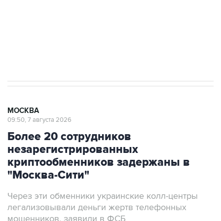
Социальная реклама, АНО «Национальные приоритеты».
ИНН 7725383515 Erid: F7NfYUJCUneVdwcydK6A
Аксенов сообщил о четвертом погибшем в
результате атаки ВСУ на Крым
МОСКВА
09:50, 7 августа 2026
Более 20 сотрудников
незарегистрированных
криптообменников задержаны в
"Москва-Сити"
Через эти обменники украинские колл-центры
легализовывали деньги жертв телефонных
мошенников, заявили в ФСБ