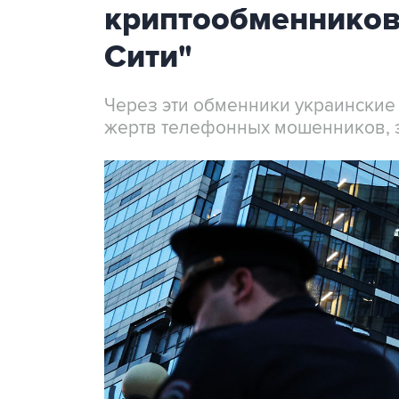
криптообменников
Сити"
Через эти обменники украинские
жертв телефонных мошенников, 