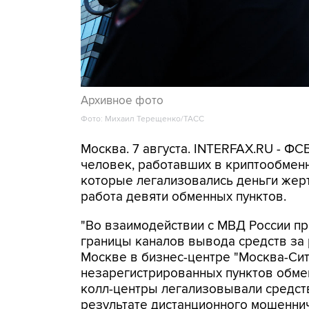
Архивное фото
Фото: Михаил Терещенко/ТАСС
Москва. 7 августа. INTERFAX.RU - Ф
человек, работавших в криптообменн
которые легализовались деньги же
работа девяти обменных пунктов.
"Во взаимодействии с МВД России п
границы каналов вывода средств за
Москве в бизнес-центре "Москва-Си
незарегистрированных пунктов обме
колл-центры легализовывали средств
результате дистанционного мошеннич