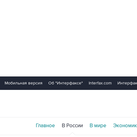
Мобильная версия
Об "Интерфаксе"
Interfax.com
Интерфак
Главное
В России
В мире
Экономик