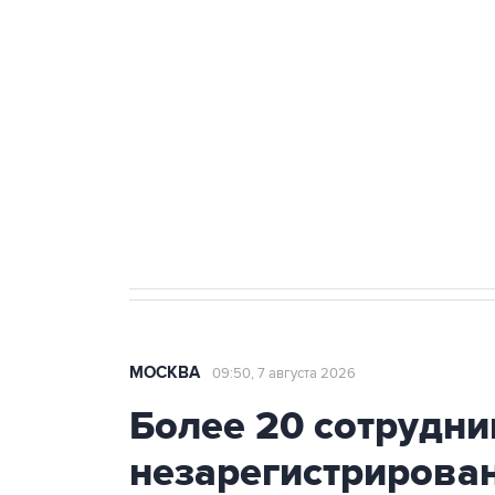
Беспилотные технологии и ИИ н
агрокомплексов
Социальная реклама, АНО «Национальные приоритеты».
И
Аксенов сообщил о четвертом п
Крым
МОСКВА
09:50, 7 августа 2026
Более 20 сотрудни
незарегистрирова