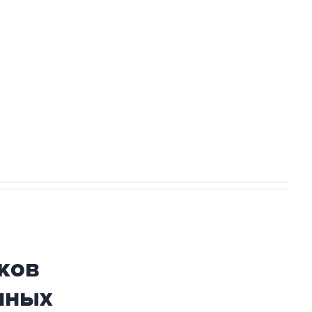
а службе у электросетевых объектов и
НН 7725383515 Erid: F7NfYUJCUneVdwcydK6A
огибшем в результате атаки ВСУ на
ков
нных