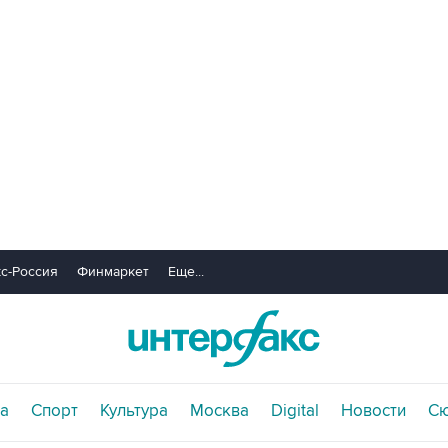
с-Россия
Финмаркет
Еще...
а
Спорт
Культура
Москва
Digital
Новости
С