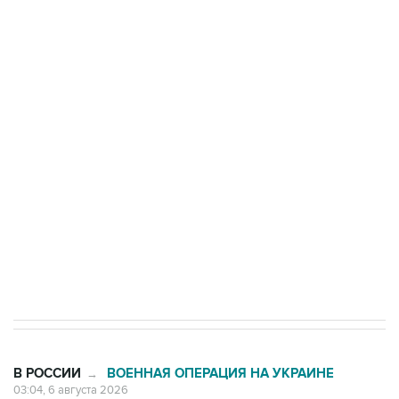
Три человека погибли, двое ранены при атаке
БПЛА на автомобиль в Удмуртии
Путин сообщил о решении сосредоточить в
одних руках все службы тыла Минобороны
Как российские медицинские технологии
выходят на мировые рынки
Социальная реклама, АНО «Национальные приоритеты».
ИНН 7725383515 Erid: F7NfYUJCUneVdTRF8PRs
Трамп заявил, что переговоры с Ираном
начнутся в понедельник
В РОССИИ
ВОЕННАЯ ОПЕРАЦИЯ НА УКРАИНЕ
→
03:04, 6 августа 2026