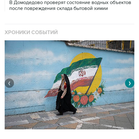
В Домодедово проверят состояние водных объектов
после повреждения склада бытовой химии
ХРОНИКИ СОБЫТИЙ
❮
❯
В
Операция Израиля и США против Ирана