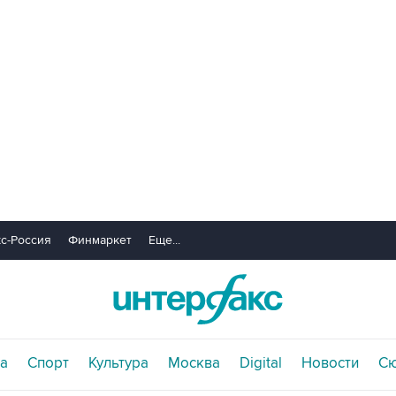
с-Россия
Финмаркет
Еще...
а
Спорт
Культура
Москва
Digital
Новости
С