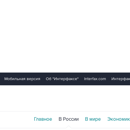
Мобильная версия
Об "Интерфаксе"
Interfax.com
Интерфак
Главное
В России
В мире
Экономик