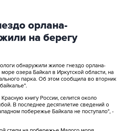
нездо орлана-
жили на берегу
итологи обнаружили жилое гнездо орлана-
 море озера Байкал в Иркутской области, на
льного парка. Об этом сообщила во вторник
байкалье".
 Красную книгу России, селится около
рыбой. В последнее десятилетие сведений о
ападном побережье Байкала не поступало", -
кой степи на побережье Малого моря