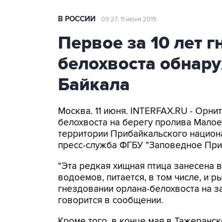
В РОССИИ
09:27, 11 июня 2019
Первое за 10 лет г
белохвоста обнару
Байкала
Москва. 11 июня. INTERFAX.RU - Орн
белохвоста на берегу пролива Малое
территории Прибайкальского национа
пресс-служба ФГБУ "Заповедное При
"Эта редкая хищная птица занесена в
водоемов, питается, в том числе, и 
гнездовании орлана-белохвоста на з
говорится в сообщении.
Кроме того, в конце мая в Тажеранс