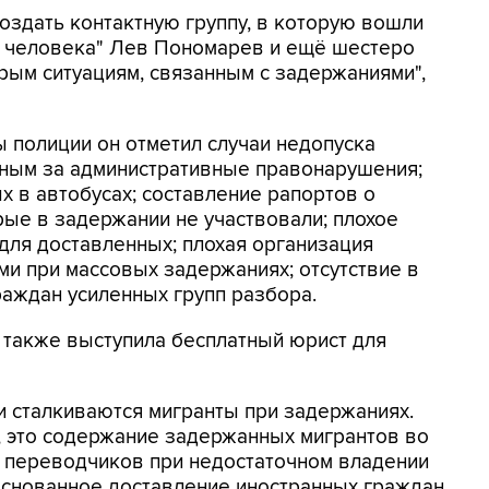
здать контактную группу, в которую вошли
а человека" Лев Пономарев и ещё шестеро
рым ситуациям, связанным с задержаниями",
 полиции он отметил случаи недопуска
нным за административные правонарушения;
 в автобусах; составление рапортов о
ые в задержании не участвовали; плохое
для доставленных; плохая организация
и при массовых задержаниях; отсутствие в
раждан усиленных групп разбора.
 также выступила бесплатный юрист для
и сталкиваются мигранты при задержаниях.
, это содержание задержанных мигрантов во
 переводчиков при недостаточном владении
снованное доставление иностранных граждан