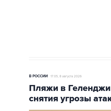
Беспилотные технологии и ИИ н
агрокомплексов
Социальная реклама, АНО «Национальные приоритеты».
И
Кабмин РФ разрешил до 1 июля 
бензина Евро 2, Евро 3, Евро 4
В РОССИИ
17:05, 8 августа 2026
Пляжи в Геленджи
снятия угрозы ат