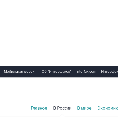
Мобильная версия
Об "Интерфаксе"
Interfax.com
Интерфак
Главное
В России
В мире
Экономик