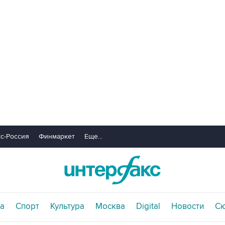
с-Россия
Финмаркет
Еще...
а
Спорт
Культура
Москва
Digital
Новости
С