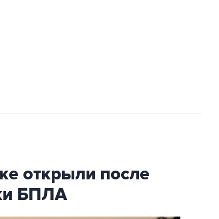
а службе у электросетевых объектов и
НН 7725383515 Erid: F7NfYUJCUneVdwcydK6A
2027 года импорт, выпуск и обращение
ке открыли после
аки БПЛА