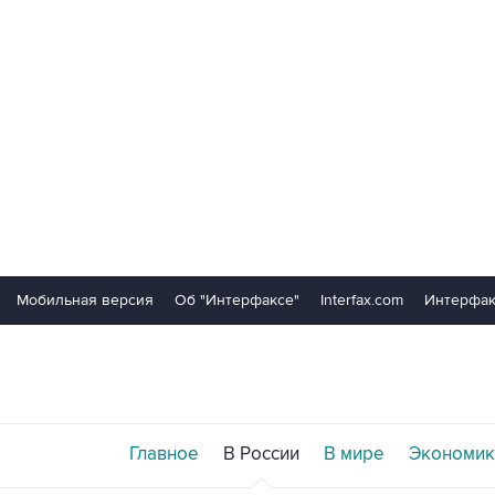
Мобильная версия
Об "Интерфаксе"
Interfax.com
Интерфак
Главное
В России
В мире
Экономик