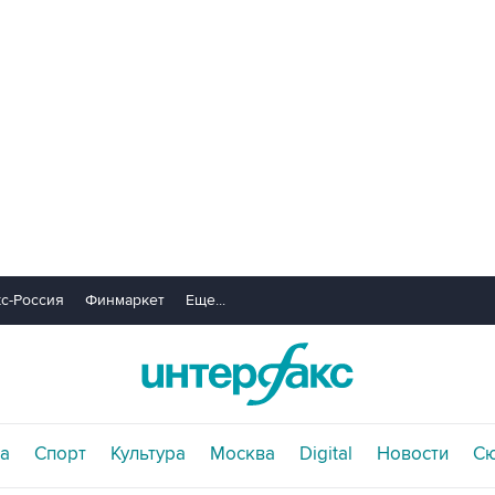
с-Россия
Финмаркет
Еще...
а
Спорт
Культура
Москва
Digital
Новости
С