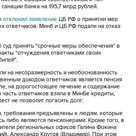
санации банка на 195,7 млрд рублей.
ы
отклонил заявление
ЦБ РФ о принятии мер
х ответчиков. Минб и ЦБ РФ подали на отказ
 суд принять "срочные меры обеспечения" в
 факты "отчуждения ответчиками своих
билей".
али на несоразмерность и необоснованность
твенным доходом ответчиков является пенсия
исле, на дорогостоящее лечение и содержание
 часть ответчиков взяла в МинБе кредиты,
ест не позволит погасить долг.
ии, требования предъявлены к людям, которые
сь либо являются пенсионерами. Кроме того, в
ители региональных офисов Галина Фокина
й), Александр Крутов (Владимир). При этом