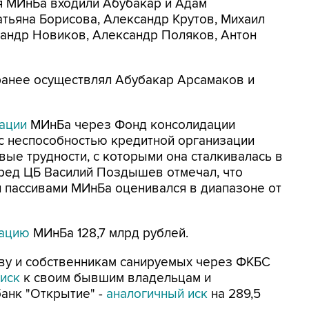
ия МИнБа входили Абубакар и Адам
тьяна Борисова, Александр Крутов, Михаил
сандр Новиков, Александр Поляков, Антон
ранее осуществлял Абубакар Арсамаков и
ации
МИнБа через Фонд консолидации
 с неспособностью кредитной организации
ые трудности, с которыми она сталкивалась в
пред ЦБ Василий Поздышев отмечал, что
 пассивами МИнБа оценивался в диапазоне от
зацию
МИнБа 128,7 млрд рублей.
тву и собственникам санируемых через ФКБС
 иск
к своим бывшим владельцам и
банк "Открытие" -
аналогичный иск
на 289,5