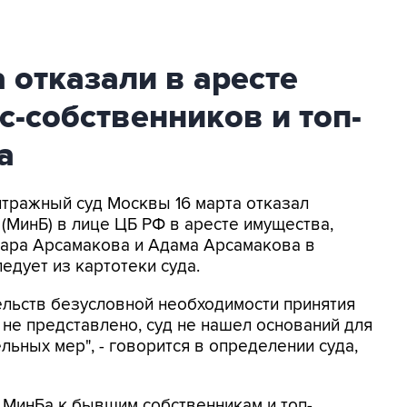
 отказали в аресте
с-собственников и топ-
а
итражный суд Москвы 16 марта отказал
(МинБ) в лице ЦБ РФ в аресте имущества,
ара Арсамакова и Адама Арсамакова в
едует из картотеки суда.
ельств безусловной необходимости принятия
не представлено, суд не нашел оснований для
ьных мер", - говорится в определении суда,
 МинБа к бывшим собственникам и топ-