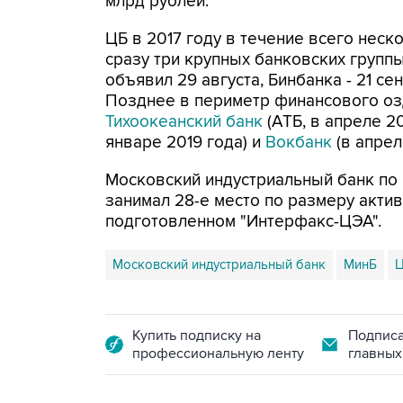
млрд рублей.
ЦБ в 2017 году в течение всего нес
сразу три крупных банковских группы
объявил 29 августа, Бинбанка - 21 се
Позднее в периметр финансового о
Тихоокеанский банк
(АТБ, в апреле 20
январе 2019 года) и
Вокбанк
(в апрел
Московский индустриальный банк по 
занимал 28-е место по размеру актив
подготовленном "Интерфакс-ЦЭА".
Московский индустриальный банк
МинБ
Ц
Купить подписку на
Подписа
профессиональную ленту
главных