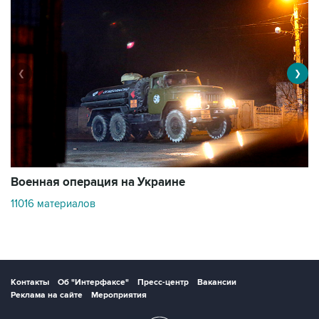
❮
❯
Военная операция на Украине
О
11016 материалов
3
Контакты
Об "Интерфаксе"
Пресс-центр
Вакансии
Реклама на сайте
Мероприятия