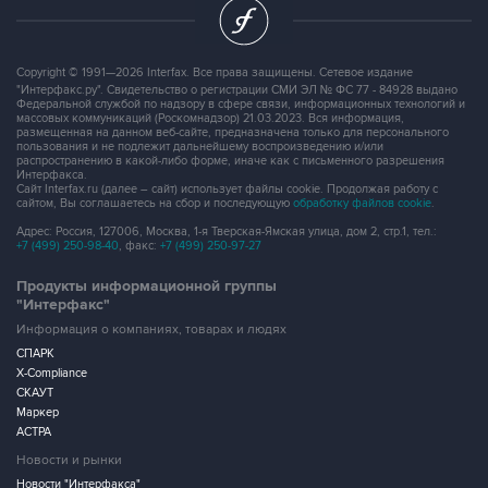
Copyright © 1991—2026 Interfax. Все права защищены. Сетевое издание
"Интерфакс.ру". Свидетельство о регистрации СМИ ЭЛ № ФС 77 - 84928 выдано
Федеральной службой по надзору в сфере связи, информационных технологий и
массовых коммуникаций (Роскомнадзор) 21.03.2023. Вся информация,
размещенная на данном веб-сайте, предназначена только для персонального
пользования и не подлежит дальнейшему воспроизведению и/или
распространению в какой-либо форме, иначе как с письменного разрешения
Интерфакса.
Сайт Interfax.ru (далее – сайт) использует файлы cookie. Продолжая работу с
сайтом, Вы соглашаетесь на сбор и последующую
обработку файлов cookie
.
Адрес: Россия, 127006, Москва, 1-я Тверская-Ямская улица, дом 2, стр.1, тел.:
+7 (499) 250-98-40
, факс:
+7 (499) 250-97-27
Продукты информационной группы
"Интерфакс"
Информация о компаниях, товарах и людях
СПАРК
X-Compliance
СКАУТ
Маркер
АСТРА
Новости и рынки
Новости "Интерфакса"