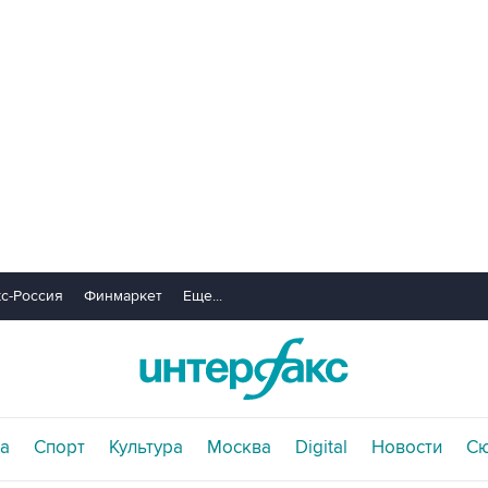
с-Россия
Финмаркет
Еще...
а
Спорт
Культура
Москва
Digital
Новости
С