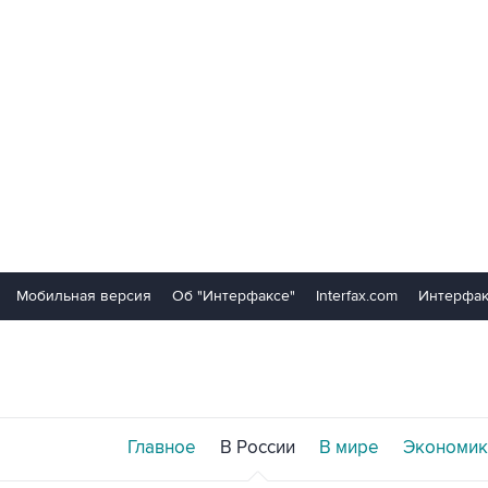
Мобильная версия
Об "Интерфаксе"
Interfax.com
Интерфак
Главное
В России
В мире
Экономик