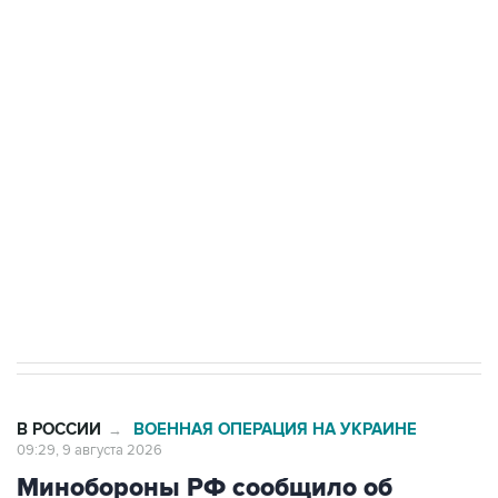
Промышленное предприятие в Самарской
области подверглось атаке БПЛА
Беспилотные технологии и ИИ на службе у
электросетевых объектов и агрокомплексов
Социальная реклама, АНО «Национальные приоритеты».
ИНН 7725383515 Erid: F7NfYUJCUneVdwcydK6A
Кабмин РФ разрешил до 1 июля 2027 года
импорт, выпуск и обращение бензина Евро 2,
Евро 3, Евро 4
В РОССИИ
ВОЕННАЯ ОПЕРАЦИЯ НА УКРАИНЕ
→
09:29, 9 августа 2026
Минобороны РФ сообщило об