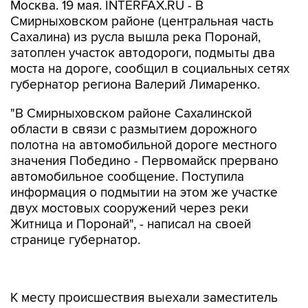
Москва. 19 мая. INTERFAX.RU - В
Смирныховском районе (центральная часть
Сахалина) из русла вышла река Поронай,
затоплен участок автодороги, подмыты два
моста на дороге, сообщил в социальных сетях
губернатор региона Валерий Лимаренко.
"В Смирныховском районе Сахалинской
области в связи с размытием дорожного
полотна на автомобильной дороге местного
значения Победино - Первомайск прервано
автомобильное сообщение. Поступила
информация о подмытии на этом же участке
двух мостовых сооружений через реки
Житница и Поронай", - написал на своей
странице губернатор.
К месту происшествия выехали заместитель
министра транспорта и дорожного хозяйства
региона Эдуард Ри, а также специалисты