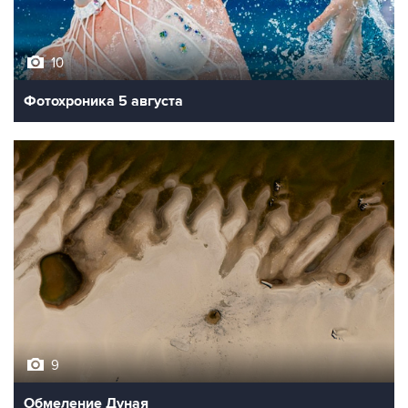
10
Фотохроника 5 августа
9
Обмеление Дуная