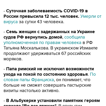
-
Суточная заболеваемость COVID-19 в
России превысила 12 тыс. человек.
Умерли от
вируса
за сутки 43 человека.
-
Семь женщин с задержанных на Украине
судов РФ вернулись домой
,
сообщила
уполномоченная по правам человека
в РФ
Татьяна Москалькова. В украинском Измаиле
продолжают удерживаться 67 российских
моряков.
-
Папа римский не исключил возможности
ухода на покой по состоянию здоровья
.
По
словам папы Франциска
, он понимает, что
больше не сможет совершать пастырские
визиты настолько активно.
-
В Альбукерке установили памятник героям
сериала "Во все тяжкие".
В открытии
бронзовых статуй
приняли участие
актеры