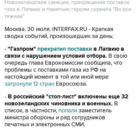
Новозеландские санкции, прекращение поставок
газа в Латвию и памятник героям сериала "Во все
тяжкие"
Москва. 30 июля. INTERFAX.RU - Краткая
сводка событий, произошедших за день:
-
"Газпром"
прекратил поставки
в Латвию в
связи с нарушением условий отбора.
В свою
очередь глава Еврокомиссии сообщила, что
проблемы с поставками газа из РФ на
настоящий момент в той или иной мере
затронули 12 стран
Евросоюза.
-
В российский "стоп-лист" включены еще 32
новозеландских чиновника и военных.
В
список, в частности,
попали
заместитель
министра обороны и ряд сотрудников
печатных и электронных СМИ.