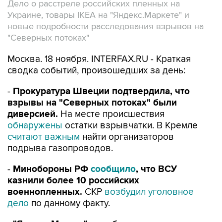
Дело о расстреле российских пленных на
Украине, товары IKEA на "Яндекс.Маркете" и
новые подробности расследования взрывов на
"Северных потоках"
Москва. 18 ноября. INTERFAX.RU - Краткая
сводка событий, произошедших за день:
-
Прокуратура Швеции подтвердила, что
взрывы на "Северных потоках" были
диверсией.
На месте происшествия
обнаружены
остатки взрывчатки. В Кремле
считают важным
найти организаторов
подрыва газопроводов.
-
Минобороны РФ
сообщило
, что ВСУ
казнили более 10 российских
военнопленных.
СКР
возбудил уголовное
дело
по данному факту.