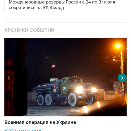
Международные резервы России с 24 по 31 июля
сократились на $11,8 млрд
ХРОНИКИ СОБЫТИЙ
❮
❯
Военная операция на Украине
О