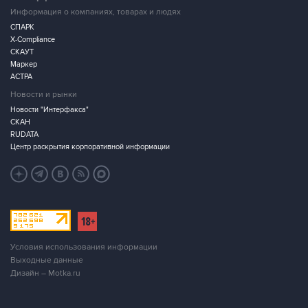
Информация о компаниях, товарах и людях
СПАРК
X-Compliance
СКАУТ
Маркер
АСТРА
Новости и рынки
Новости "Интерфакса"
СКАН
RUDATA
Центр раскрытия корпоративной информации
Условия использования информации
Выходные данные
Дизайн – Motka.ru