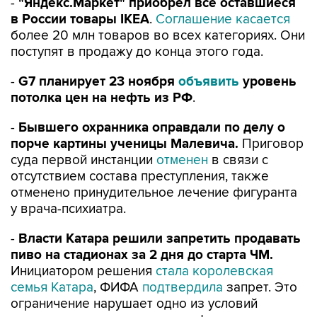
-
"Яндекс.Маркет" приобрел все оставшиеся
в России товары IKEA
.
Соглашение касается
более 20 млн товаров во всех категориях. Они
поступят в продажу до конца этого года.
-
G7 планирует 23 ноября
объявить
уровень
потолка цен на нефть из РФ
.
-
Бывшего охранника оправдали по делу о
порче картины ученицы Малевича.
Приговор
суда первой инстанции
отменен
в связи с
отсутствием состава преступления, также
отменено принудительное лечение фигуранта
у врача-психиатра.
-
Власти Катара решили запретить продавать
пиво на стадионах за 2 дня до старта ЧМ.
Инициатором решения
стала королевская
семья Катара
, ФИФА
подтвердила
запрет. Это
ограничение нарушает одно из условий