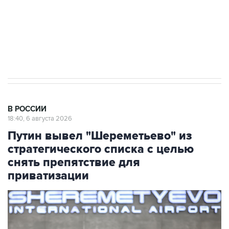
Социальная реклама, АНО «Национальные приоритеты».
ИНН 7725383515 Erid: F7NfYUJCUneVdTRF8PRs
Аксенов сообщил о четвертом погибшем в
результате атаки ВСУ на Крым
В РОССИИ
18:40, 6 августа 2026
Путин вывел "Шереметьево" из
стратегического списка с целью
снять препятствие для
приватизации