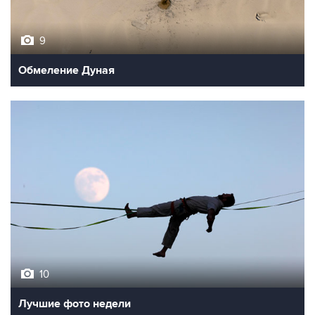
9
Обмеление Дуная
10
Лучшие фото недели