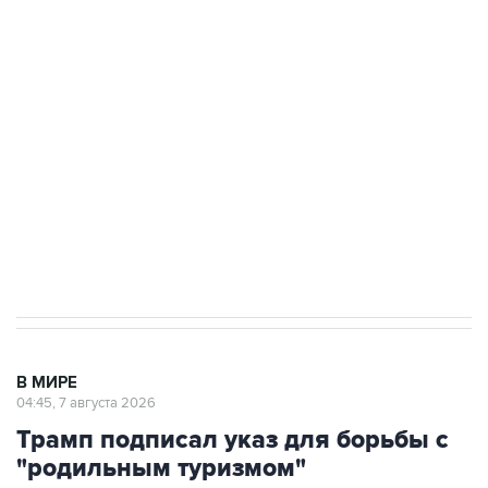
подростков, готовивших теракт на объекте
Росгвардии
Как российские медицинские технологии
выходят на мировые рынки
Социальная реклама, АНО «Национальные приоритеты».
ИНН 7725383515 Erid: F7NfYUJCUneVdTRF8PRs
Аксенов сообщил о четвертом погибшем в
результате атаки ВСУ на Крым
В МИРЕ
04:45, 7 августа 2026
Трамп подписал указ для борьбы с
"родильным туризмом"