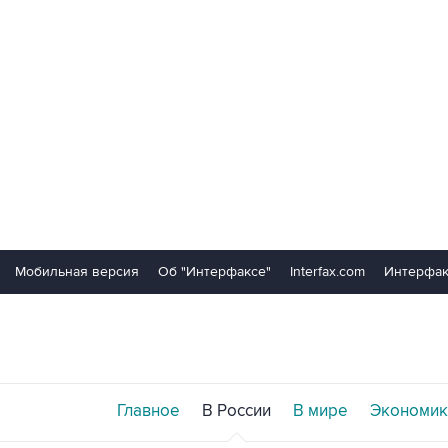
Мобильная версия
Об "Интерфаксе"
Interfax.com
Интерфак
Главное
В России
В мире
Экономик