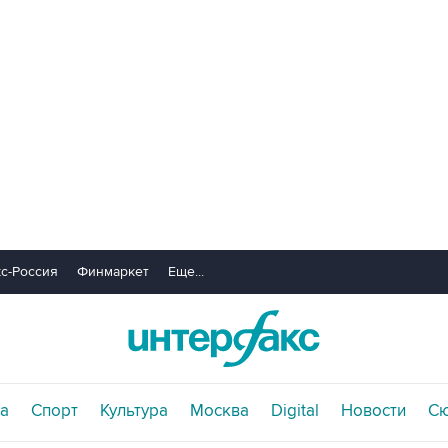
с-Россия
Финмаркет
Еще...
а
Спорт
Культура
Москва
Digital
Новости
С