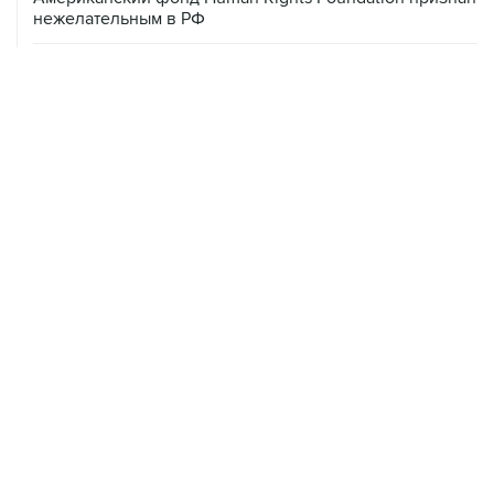
нежелательным в РФ
06 августа, 17:16
Москва не получала от Еревана официальных
обращений о прекращении концессии Южно-
Кавказской железной дороги
06 августа, 17:03
Пострадавшие от атак на Wildberries селлеры могут
получить отсрочки по налогам