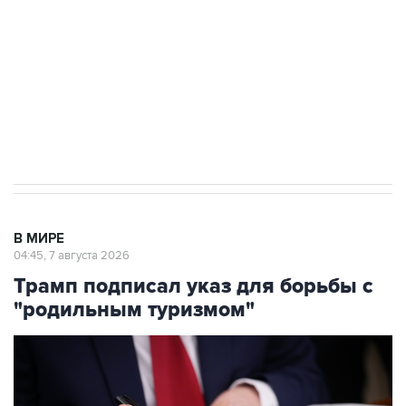
Как российские медицинские технологии
выходят на мировые рынки
Социальная реклама, АНО «Национальные приоритеты».
ИНН 7725383515 Erid: F7NfYUJCUneVdTRF8PRs
Аксенов сообщил о четвертом погибшем в
результате атаки ВСУ на Крым
В МИРЕ
04:45, 7 августа 2026
Трамп подписал указ для борьбы с
"родильным туризмом"