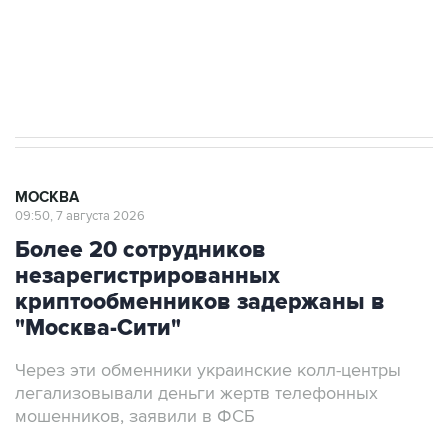
ИНН 7725383515 Erid: F7NfYUJCUneVdTRF8PRs
Аксенов сообщил о четвертом погибшем в
результате атаки ВСУ на Крым
МОСКВА
09:50, 7 августа 2026
Более 20 сотрудников
незарегистрированных
криптообменников задержаны в
"Москва-Сити"
Через эти обменники украинские колл-центры
легализовывали деньги жертв телефонных
мошенников, заявили в ФСБ