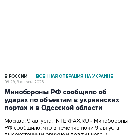
электросетевых объектов и агрокомплексов
Социальная реклама, АНО «Национальные приоритеты».
ИНН 7725383515 Erid: F7NfYUJCUneVdwcydK6A
Кабмин РФ разрешил до 1 июля 2027 года
импорт, выпуск и обращение бензина Евро 2,
Евро 3, Евро 4
В РОССИИ
ВОЕННАЯ ОПЕРАЦИЯ НА УКРАИНЕ
→
09:29, 9 августа 2026
Минобороны РФ сообщило об
ударах по объектам в украинских
портах и в Одесской области
Москва. 9 августа. INTERFAX.RU - Минобороны
РФ сообщило, что в течение ночи 9 августа
высокоточным оружием воздушного и