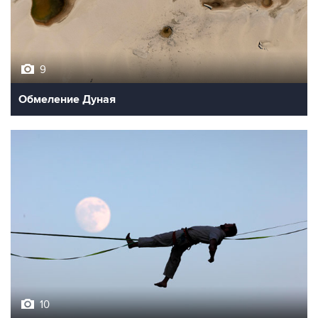
9
Обмеление Дуная
10