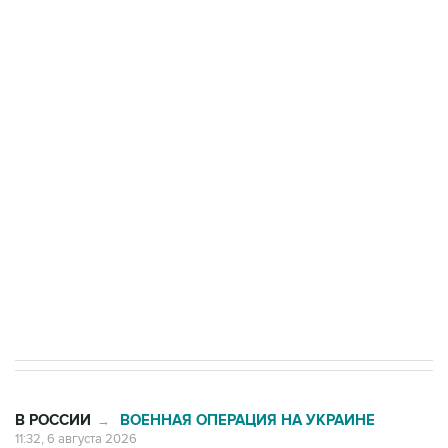
Три человека погибли, двое ранены при атаке
БПЛА на автомобиль в Удмуртии
Путин сообщил о решении сосредоточить в
одних руках все службы тыла Минобороны
Как российские медицинские технологии
выходят на мировые рынки
Социальная реклама, АНО «Национальные приоритеты».
ИНН 7725383515 Erid: F7NfYUJCUneVdTRF8PRs
Трамп заявил, что переговоры с Ираном
начнутся в понедельник
В РОССИИ
ВОЕННАЯ ОПЕРАЦИЯ НА УКРАИНЕ
→
11:32, 6 августа 2026