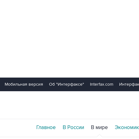
Мобильная версия
Об "Интерфаксе"
Interfax.com
Интерфак
Главное
В России
В мире
Экономик