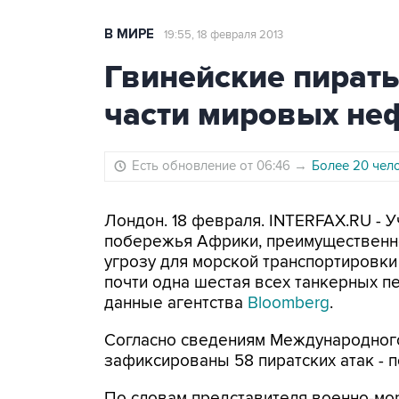
В МИРЕ
19:55, 18 февраля 2013
Гвинейские пират
части мировых не
Есть обновление от 06:46
→
Более 20 чел
Лондон. 18 февраля. INTERFAX.RU - 
побережья Африки, преимущественно
угрозу для морской транспортировки 
почти одна шестая всех танкерных п
данные агентства
Bloomberg
.
Согласно сведениям Международного
зафиксированы 58 пиратских атак - п
По словам представителя военно-мо