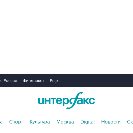
с-Россия
Финмаркет
Еще...
а
Спорт
Культура
Москва
Digital
Новости
С