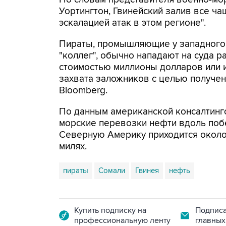
Уортингтон, Гвинейский залив все ча
эскалацией атак в этом регионе".
Пираты, промышляющие у западного 
"коллег", обычно нападают на суда 
стоимостью миллионы долларов или и
захвата заложников с целью получен
Bloomberg.
По данным американской консалтингов
морские перевозки нефти вдоль поб
Северную Америку приходится около
милях.
пираты
Сомали
Гвинея
нефть
Купить подписку на
Подписа
профессиональную ленту
главных