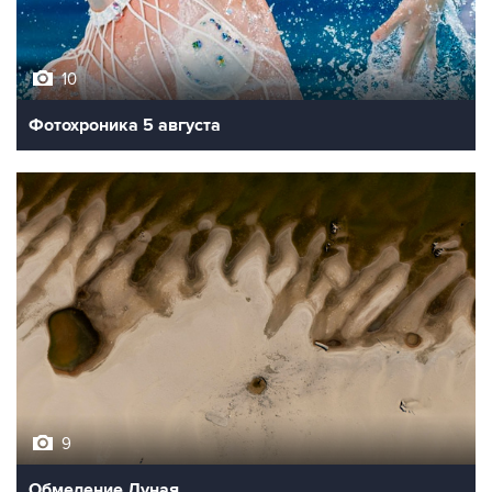
10
Фотохроника 5 августа
9
Обмеление Дуная