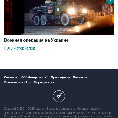
❮
❯
Военная операция на Украине
О
11010 материалов
3
Контакты
Об "Интерфаксе"
Пресс-центр
Вакансии
Реклама на сайте
Мероприятия
Copyright © 1991—2026 Interfax. Все права защищены. Сетевое издание
"Интерфакс.ру". Свидетельство о регистрации СМИ ЭЛ № ФС 77 - 84928 выдано
Федеральной службой по надзору в сфере связи, информационных технологий и