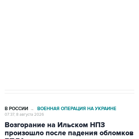
Росгвардии
Беспилотные технологии и ИИ на службе у
электросетевых объектов и агрокомплексов
Социальная реклама, АНО «Национальные приоритеты».
ИНН 7725383515 Erid: F7NfYUJCUneVdwcydK6A
Кабмин РФ разрешил до 1 июля 2027 года
импорт, выпуск и обращение бензина Евро 2,
Евро 3, Евро 4
В РОССИИ
ВОЕННАЯ ОПЕРАЦИЯ НА УКРАИНЕ
→
07:37, 8 августа 2026
Возгорание на Ильском НПЗ
произошло после падения обломков