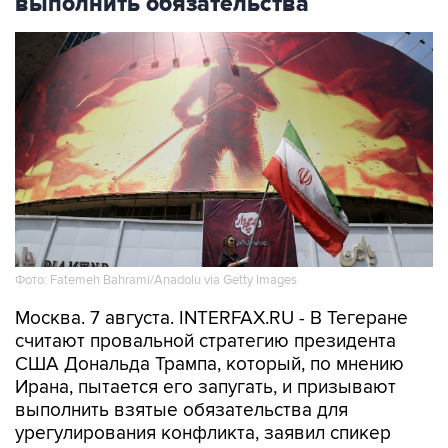
Фото: Fatemeh Bahrami/Anadolu via Getty Images
Москва. 7 августа. INTERFAX.RU - В Тегеране
считают провальной стратегию президента
США Дональда Трампа, который, по мнению
Ирана, пытается его запугать, и призывают
выполнить взятые обязательства для
урегулирования конфликта, заявил спикер
иранского парламента Мохаммад Багер
Галибаф.