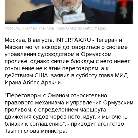
Фото: Arun Kumar/ The India Today Group via Getty Images
Москва. 8 августа. INTERFAX.RU - Тегеран и
Маскат могут вскоре договориться о системе
управления судоходством в Ормузском
проливе, однако снятие блокады с него имеет
отношение не к этим переговорам, а к
действиям США, заявил в субботу глава МИД
Ирана Аббас Аракчи.
"Переговоры с Оманом относительно
правового механизма и управления Ормузским
проливом, с определением маршрута
движения судов через него, идут, и мы очень
близки к соглашению", - приводит агентство
Tasnim слова министра.
"Но открытие Ормузского пролива зависит от