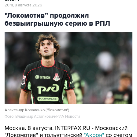
"Локомотив" продолжил
безвыигрышную серию в РПЛ
Александр Коваленко ("Локомотив")
Фото: Владимир Астапкович/РИА Новости
Москва. 8 августа. INTERFAX.RU - Московский
"Локомотив" и тольяттинский
"Акрон"
со счетом
0:0 завершили матч третьего тура чемпионата
России по футболу.